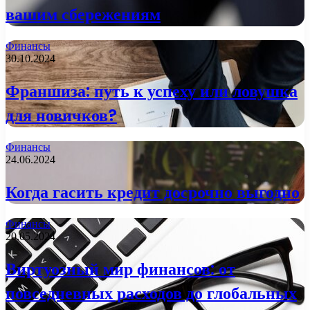
вашим сбережениям
Финансы
30.10.2024
Франшиза: путь к успеху или ловушка
для новичков?
Финансы
24.06.2024
Когда гасить кредит досрочно выгодно
Финансы
20.05.2024
Виртуозный мир финансов: от
повседневных расходов до глобальных