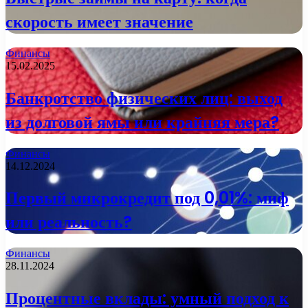
скорость имеет значение
Финансы
15.02.2025
Банкротство физических лиц: выход
из долговой ямы или крайняя мера?
Финансы
14.12.2024
Первый микрокредит под 0,01%: миф
или реальность?
Финансы
28.11.2024
Процентные вклады: умный подход к