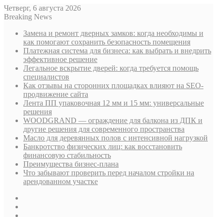
Четверг, 6 августа 2026
Breaking News
Замена и ремонт дверных замков: когда необходимы и
как помогают сохранить безопасность помещения
Платежная система для бизнеса: как выбрать и внедрить
эффективное решение
Легальное вскрытие дверей: когда требуется помощь
специалистов
Как отзывы на сторонних площадках влияют на SEO-
продвижение сайта
Лента ПП упаковочная 12 мм и 15 мм: универсальные
решения
WOODGRAND — ограждение для балкона из ДПК и
другие решения для современного пространства
Масло для деревянных полов с интенсивной нагрузкой
Банкротство физических лиц: как восстановить
финансовую стабильность
Преимущества бизнес-плана
Что забывают проверить перед началом стройки на
арендованном участке
Sidebar
Случайная
статья
Log