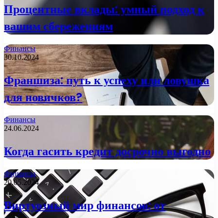
Процентные вклады: умный подход к
вашим сбережениям
Финансы
30.10.2024
Франшиза: путь к успеху или ловушка
для новичков?
Финансы
24.06.2024
Когда гасить кредит досрочно выгодно
Финансы
20.05.2024
Виртуозный мир финансов: от