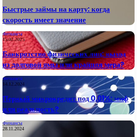
Быстрые займы на карту: когда
скорость имеет значение
Финансы
15.02.2025
Банкротство физических лиц: выход
из долговой ямы или крайняя мера?
Финансы
14.12.2024
Первый микрокредит под 0,01%: миф
или реальность?
Финансы
28.11.2024