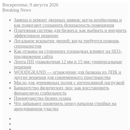
Воскресенье, 9 августа 2026
Breaking News
Замена и ремонт дверных замков: когда необходимы и
как помогают сохранить безопасность помещения
Платежная система для бизнеса: как выбрать и внедрить
эффективное решение
Легальное вскрытие дверей: когда требуется помощь
специалистов
Как отзывы на сторонних площадках влияют на SEO-
продвижение сайта
Лента ПП упаковочная 12 мм и 15 мм: универсальные
решения
WOODGRAND — ограждение для балкона из ДПК и
другие решения для современного пространства
Масло для деревянных полов с интенсивной нагрузкой
Банкротство физических лиц: как восстановить
финансовую стабильность
Преимущества бизнес-плана
Что забывают проверить перед началом стройки на
арендованном участке
Sidebar
Случайная
статья
Log