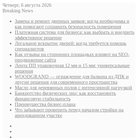
Четверг, 6 августа 2026
Breaking News
Замена и ремонт дверных замков: когда необходимы и
как помогают сохранить безопасность помещения
Платежная система для бизнеса: как выбрать и внедрить
эффективное решение
Легальное вскрытие дверей: когда требуется помощь
специалистов
Как отзывы на сторонних площадках влияют на SEO-
продвижение сайта
Лента ПП упаковочная 12 мм и 15 мм: универсальные
решения
WOODGRAND — ограждение для балкона из ДПК и
другие решения для современного пространства
Масло для деревянных полов с интенсивной нагрузкой
Банкротство физических лиц: как восстановить
финансовую стабильность
Преимущества бизнес-плана
Что забывают проверить перед началом стройки на
арендованном участке
Sidebar
Случайная
статья
Log