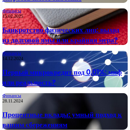
Финансы
15.02.2025
Банкротство физических лиц: выход
из долговой ямы или крайняя мера?
Финансы
14.12.2024
Первый микрокредит под 0,01%: миф
или реальность?
Финансы
28.11.2024
Процентные вклады: умный подход к
вашим сбережениям