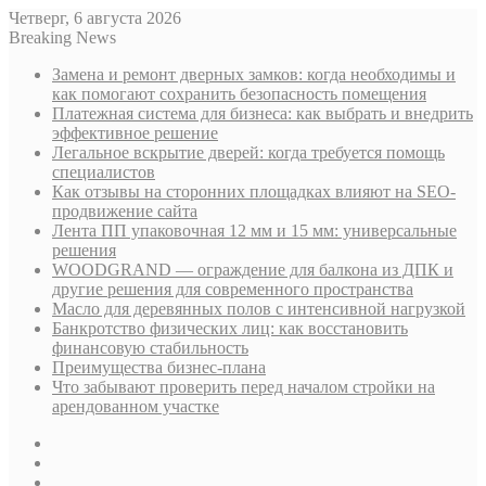
Четверг, 6 августа 2026
Breaking News
Замена и ремонт дверных замков: когда необходимы и
как помогают сохранить безопасность помещения
Платежная система для бизнеса: как выбрать и внедрить
эффективное решение
Легальное вскрытие дверей: когда требуется помощь
специалистов
Как отзывы на сторонних площадках влияют на SEO-
продвижение сайта
Лента ПП упаковочная 12 мм и 15 мм: универсальные
решения
WOODGRAND — ограждение для балкона из ДПК и
другие решения для современного пространства
Масло для деревянных полов с интенсивной нагрузкой
Банкротство физических лиц: как восстановить
финансовую стабильность
Преимущества бизнес-плана
Что забывают проверить перед началом стройки на
арендованном участке
Sidebar
Случайная
статья
Log