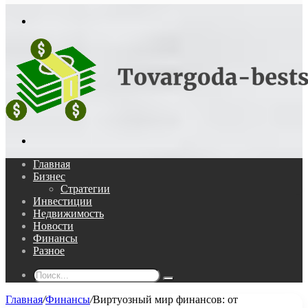
In
Меню
Поиск...
Главная
Бизнес
Стратегии
Инвестиции
Недвижимость
Новости
Финансы
Разное
Поиск...
Главная
/
Финансы
/
Виртуозный мир финансов: от