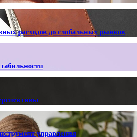
вных расходов до глобальных рынков
стабильности
перспективы
нструмент управления