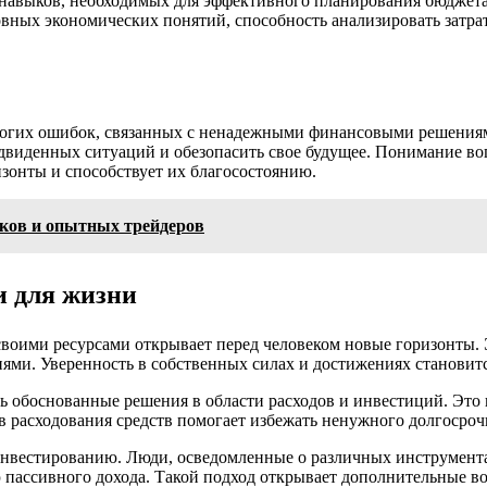
навыков, необходимых для эффективного планирования бюджета,
ных экономических понятий, способность анализировать затра
рогих ошибок, связанных с ненадежными финансовыми решениям
едвиденных ситуаций и обезопасить свое будущее. Понимание в
зонты и способствует их благосостоянию.
чков и опытных трейдеров
и для жизни
воими ресурсами открывает перед человеком новые горизонты. 
иями. Уверенность в собственных силах и достижениях станови
ь обоснованные решения в области расходов и инвестиций. Это
расходования средств помогает избежать ненужного долгосрочно
инвестированию. Люди, осведомленные о различных инструмента
 пассивного дохода. Такой подход открывает дополнительные в