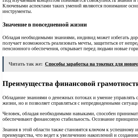
Под изучаемым концептом понимается совокупность знаний и 
Ключевыми аспектами таких умений являются понимание основ
инструменты.
Значение в повседневной жизни
Обладая необходимыми знаниями, индивид может избегать до
получает возможность реализовать мечты, защититься от непр
пенсионного обеспечения, открывает перед людьми новые гори
Читать так же:
Способы заработка на токенах для нови
Преимущества финансовой грамотност
Обладание знаниями о денежных потоках и умение управлять с
жизни, но и позволяет справляться с непредвиденными ситуац
Человек, обладая необходимыми навыками, способен принимат
обеспечивают финансовую стабильность. Осознание принципов 
Знания в этой области также становятся ключом к успешному 
преимущества, что ведет к увеличению накоплений и созданию