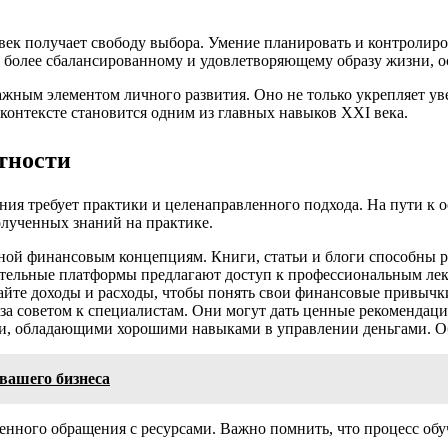
ек получает свободу выбора. Умение планировать и контролиро
т к более сбалансированному и удовлетворяющему образу жизни,
ажным элементом личного развития. Оно не только укрепляет ув
контексте становится одним из главных навыков XXI века.
тности
ия требует практики и целенаправленного подхода. На пути к 
лученных знаний на практике.
ной финансовым концепциям. Книги, статьи и блоги способны р
тельные платформы предлагают доступ к профессиональным лек
йте доходы и расходы, чтобы понять свои финансовые привычк
 за советом к специалистам. Они могут дать ценные рекомендац
и, обладающими хорошими навыками в управлении деньгами. О
вашего бизнеса
енного обращения с ресурсами. Важно помнить, что процесс обу