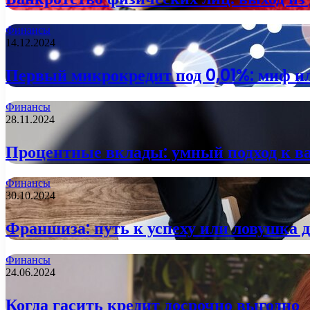
Финансы
14.12.2024
Первый микрокредит под 0,01%: миф и
Финансы
28.11.2024
Процентные вклады: умный подход к 
Финансы
30.10.2024
Франшиза: путь к успеху или ловушка 
Финансы
24.06.2024
Когда гасить кредит досрочно выгодно