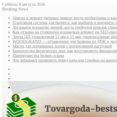
Суббота, 8 августа 2026
Breaking News
Замена и ремонт дверных замков: когда необходимы и ка
Платежная система для бизнеса: как выбрать и внедрить
Легальное вскрытие дверей: когда требуется помощь спе
Как отзывы на сторонних площадках влияют на SEO-про
Лента ПП упаковочная 12 мм и 15 мм: универсальные ре
WOODGRAND — ограждение для балкона из ДПК и други
Масло для деревянных полов с интенсивной нагрузкой
Банкротство физических лиц: как восстановить финансов
Преимущества бизнес-плана
Что забывают проверить перед началом стройки на аренд
Sidebar
Случайная
статья
Log
In
Меню