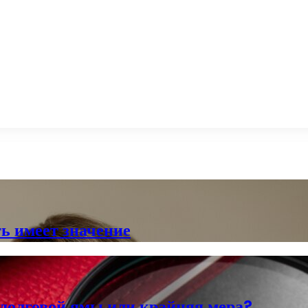
ь имеет значение
 долговой ямы или крайняя мера?