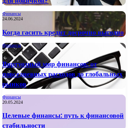
для новичков?
Финансы
24.06.2024
Когда гасить кредит досрочно выгодно
Финансы
20.05.2024
Виртуозный мир финансов: от
повседневных расходов до глобальных
рынков
Финансы
20.05.2024
Целевые финансы: путь к финансовой
стабильности