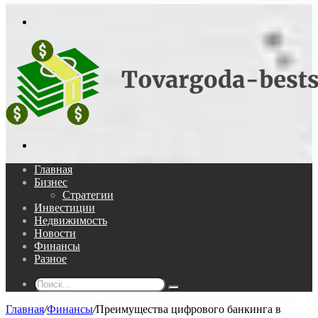
In
Меню
Поиск...
Главная
Бизнес
Стратегии
Инвестиции
Недвижимость
Новости
Финансы
Разное
Поиск...
Главная
/
Финансы
/
Преимущества цифрового банкинга в