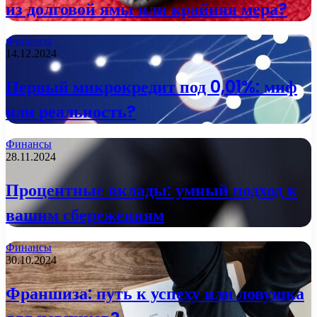
из долговой ямы или крайняя мера?
Финансы
14.12.2024
Первый микрокредит под 0,01%: миф
или реальность?
Финансы
28.11.2024
Процентные вклады: умный подход к
вашим сбережениям
Финансы
30.10.2024
Франшиза: путь к успеху или ловушка