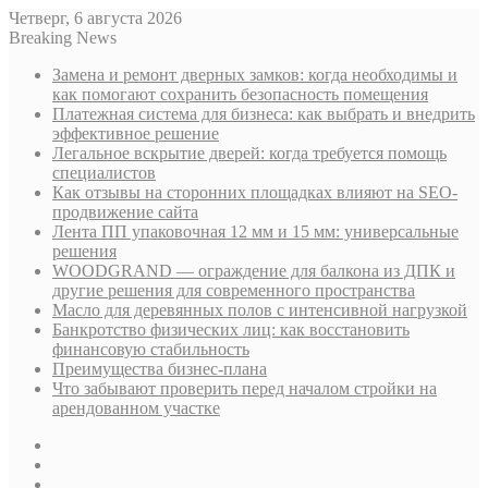
Четверг, 6 августа 2026
Breaking News
Замена и ремонт дверных замков: когда необходимы и
как помогают сохранить безопасность помещения
Платежная система для бизнеса: как выбрать и внедрить
эффективное решение
Легальное вскрытие дверей: когда требуется помощь
специалистов
Как отзывы на сторонних площадках влияют на SEO-
продвижение сайта
Лента ПП упаковочная 12 мм и 15 мм: универсальные
решения
WOODGRAND — ограждение для балкона из ДПК и
другие решения для современного пространства
Масло для деревянных полов с интенсивной нагрузкой
Банкротство физических лиц: как восстановить
финансовую стабильность
Преимущества бизнес-плана
Что забывают проверить перед началом стройки на
арендованном участке
Sidebar
Случайная
статья
Log