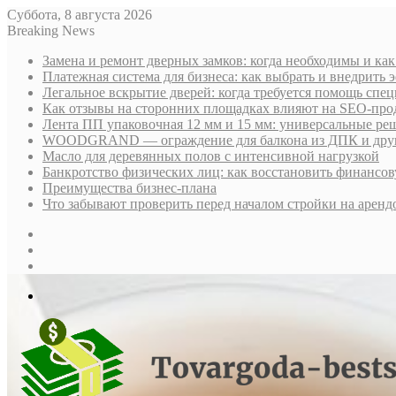
Суббота, 8 августа 2026
Breaking News
Замена и ремонт дверных замков: когда необходимы и ка
Платежная система для бизнеса: как выбрать и внедрить
Легальное вскрытие дверей: когда требуется помощь спе
Как отзывы на сторонних площадках влияют на SEO-про
Лента ПП упаковочная 12 мм и 15 мм: универсальные ре
WOODGRAND — ограждение для балкона из ДПК и други
Масло для деревянных полов с интенсивной нагрузкой
Банкротство физических лиц: как восстановить финансов
Преимущества бизнес-плана
Что забывают проверить перед началом стройки на аренд
Sidebar
Случайная
статья
Log
In
Меню