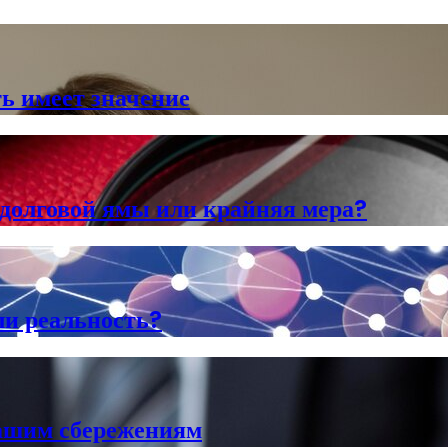
ь имеет значение
 долговой ямы или крайняя мера?
ли реальность?
вашим сбережениям