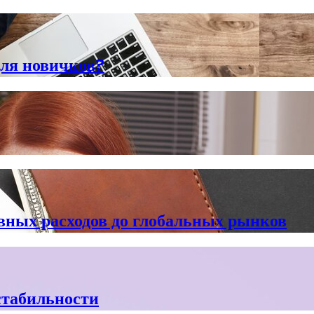
для новичков?
вных расходов до глобальных рынков
стабильности