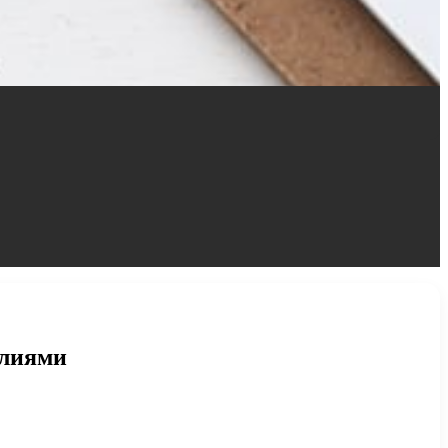
илиями