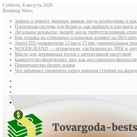
Суббота, 8 августа 2026
Breaking News
Замена и ремонт дверных замков: когда необходимы и ка
Платежная система для бизнеса: как выбрать и внедрить
Легальное вскрытие дверей: когда требуется помощь спе
Как отзывы на сторонних площадках влияют на SEO-про
Лента ПП упаковочная 12 мм и 15 мм: универсальные ре
WOODGRAND — ограждение для балкона из ДПК и други
Масло для деревянных полов с интенсивной нагрузкой
Банкротство физических лиц: как восстановить финансов
Преимущества бизнес-плана
Что забывают проверить перед началом стройки на аренд
Sidebar
Случайная
статья
Log
In
Меню