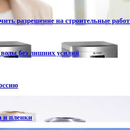
чить разрешение на строительные работы
 воды без лишних усилий
Россию
а и пленки