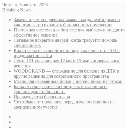
Четверг, 6 августа 2026
Breaking News
Замена и ремонт дверных замков: когда необходимы и
как помогают сохранить безопасность помещения
Платежная система для бизнеса: как выбрать и внедрить
эффективное решение
Легальное вскрытие дверей: когда требуется помощь
специалистов
Как отзывы на сторонних площадках влияют на SEO-
продвижение сайта
Лента ПП упаковочная 12 мм и 15 мм: универсальные
решения
WOODGRAND — ограждение для балкона из ДПК и
другие решения для современного пространства
Масло для деревянных полов с интенсивной нагрузкой
Банкротство физических лиц: как восстановить
финансовую стабильность
Преимущества бизнес-плана
Что забывают проверить перед началом стройки на
арендованном участке
Sidebar
Случайная
статья
Log