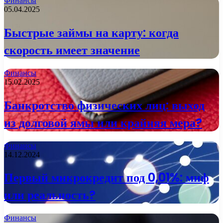
Финансы
05.04.2025
Быстрые займы на карту: когда
скорость имеет значение
Финансы
15.02.2025
Банкротство физических лиц: выход
из долговой ямы или крайняя мера?
Финансы
14.12.2024
Первый микрокредит под 0,01%: миф
или реальность?
Финансы