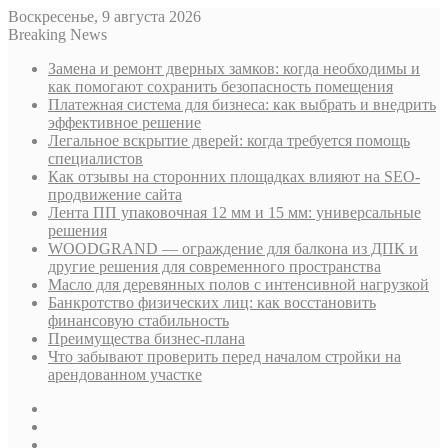
Воскресенье, 9 августа 2026
Breaking News
Замена и ремонт дверных замков: когда необходимы и
как помогают сохранить безопасность помещения
Платежная система для бизнеса: как выбрать и внедрить
эффективное решение
Легальное вскрытие дверей: когда требуется помощь
специалистов
Как отзывы на сторонних площадках влияют на SEO-
продвижение сайта
Лента ПП упаковочная 12 мм и 15 мм: универсальные
решения
WOODGRAND — ограждение для балкона из ДПК и
другие решения для современного пространства
Масло для деревянных полов с интенсивной нагрузкой
Банкротство физических лиц: как восстановить
финансовую стабильность
Преимущества бизнес-плана
Что забывают проверить перед началом стройки на
арендованном участке
Sidebar
Случайная
статья
Log