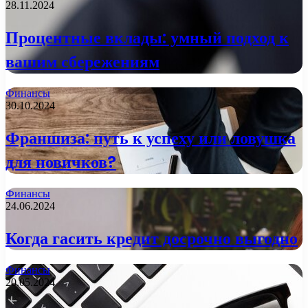
28.11.2024
Процентные вклады: умный подход к
вашим сбережениям
Финансы
30.10.2024
Франшиза: путь к успеху или ловушка
для новичков?
Финансы
24.06.2024
Когда гасить кредит досрочно выгодно
Финансы
20.05.2024