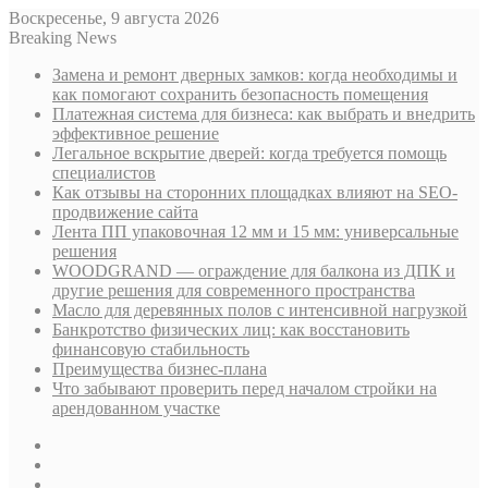
Воскресенье, 9 августа 2026
Breaking News
Замена и ремонт дверных замков: когда необходимы и
как помогают сохранить безопасность помещения
Платежная система для бизнеса: как выбрать и внедрить
эффективное решение
Легальное вскрытие дверей: когда требуется помощь
специалистов
Как отзывы на сторонних площадках влияют на SEO-
продвижение сайта
Лента ПП упаковочная 12 мм и 15 мм: универсальные
решения
WOODGRAND — ограждение для балкона из ДПК и
другие решения для современного пространства
Масло для деревянных полов с интенсивной нагрузкой
Банкротство физических лиц: как восстановить
финансовую стабильность
Преимущества бизнес-плана
Что забывают проверить перед началом стройки на
арендованном участке
Sidebar
Случайная
статья
Log