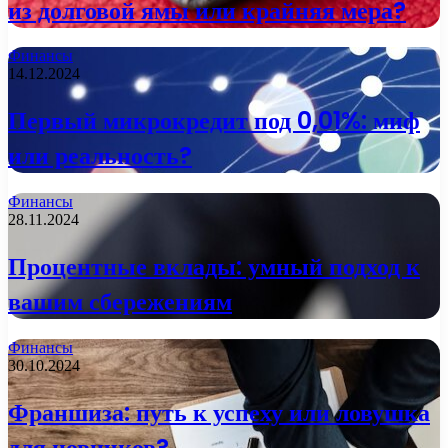
из долговой ямы или крайняя мера?
Финансы
14.12.2024
Первый микрокредит под 0,01%: миф
или реальность?
Финансы
28.11.2024
Процентные вклады: умный подход к
вашим сбережениям
Финансы
30.10.2024
Франшиза: путь к успеху или ловушка
для новичков?