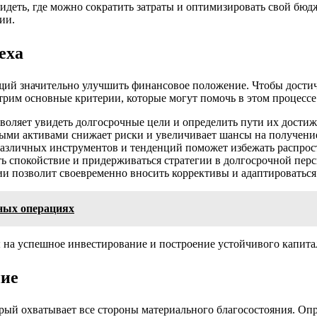
деть, где можно сократить затраты и оптимизировать свой бюдж
ии.
еха
щий значительно улучшить финансовое положение. Чтобы достич
рим основные критерии, которые могут помочь в этом процессе
зволяет увидеть долгосрочные цели и определить пути их достиж
ными активами снижает риски и увеличивает шансы на получени
различных инструментов и тенденций поможет избежать распро
ть спокойствие и придерживаться стратегии в долгосрочной перс
ии позволит своевременно вносить коррективы и адаптироваться
ных операциях
на успешное инвестирование и построение устойчивого капита
ние
орый охватывает все стороны материального благосостояния. Оп