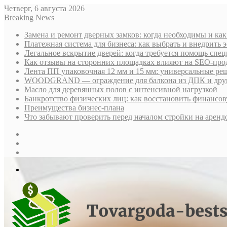
Четверг, 6 августа 2026
Breaking News
Замена и ремонт дверных замков: когда необходимы и ка
Платежная система для бизнеса: как выбрать и внедрить
Легальное вскрытие дверей: когда требуется помощь спе
Как отзывы на сторонних площадках влияют на SEO-про
Лента ПП упаковочная 12 мм и 15 мм: универсальные ре
WOODGRAND — ограждение для балкона из ДПК и други
Масло для деревянных полов с интенсивной нагрузкой
Банкротство физических лиц: как восстановить финансов
Преимущества бизнес-плана
Что забывают проверить перед началом стройки на аренд
Sidebar
Случайная
статья
Log
In
Меню