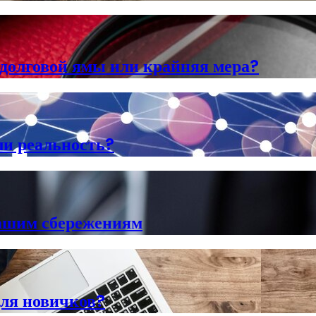
 долговой ямы или крайняя мера?
ли реальность?
вашим сбережениям
для новичков?