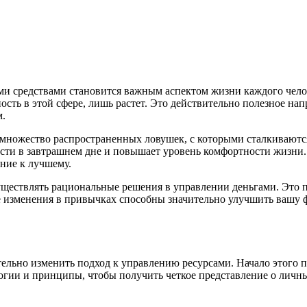
и средствами становится важным аспектом жизни каждого чело
ть в этой сфере, лишь растет. Это действительно полезное напр
м.
 множество распространенных ловушек, с которыми сталкивают
сти в завтрашнем дне и повышает уровень комфортности жизни. 
яние к лучшему.
существлять рациональные решения в управлении деньгами. Эт
ые изменения в привычках способны значительно улучшить вашу
льно изменить подход к управлению ресурсами. Начало этого пу
гии и принципы, чтобы получить четкое представление о личны