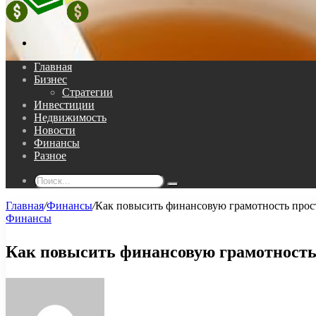
Поиск...
Главная
Бизнес
Стратегии
Инвестиции
Недвижимость
Новости
Финансы
Разное
Поиск...
Главная
/
Финансы
/
Как повысить финансовую грамотность про
Финансы
Как повысить финансовую грамотност