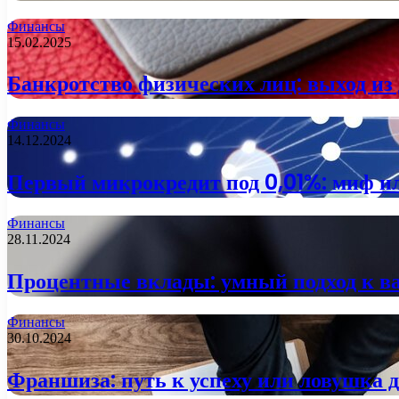
Финансы
15.02.2025
Банкротство физических лиц: выход из
Финансы
14.12.2024
Первый микрокредит под 0,01%: миф и
Финансы
28.11.2024
Процентные вклады: умный подход к 
Финансы
30.10.2024
Франшиза: путь к успеху или ловушка 