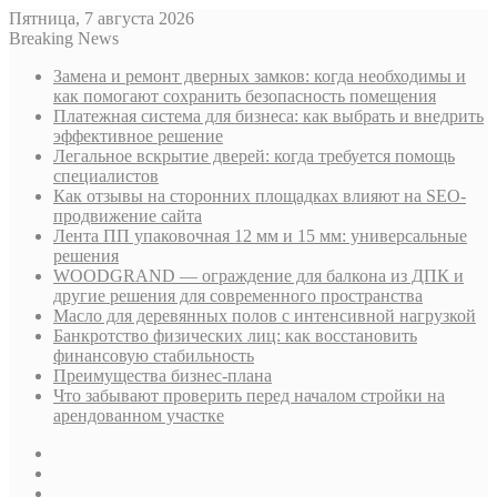
Пятница, 7 августа 2026
Breaking News
Замена и ремонт дверных замков: когда необходимы и
как помогают сохранить безопасность помещения
Платежная система для бизнеса: как выбрать и внедрить
эффективное решение
Легальное вскрытие дверей: когда требуется помощь
специалистов
Как отзывы на сторонних площадках влияют на SEO-
продвижение сайта
Лента ПП упаковочная 12 мм и 15 мм: универсальные
решения
WOODGRAND — ограждение для балкона из ДПК и
другие решения для современного пространства
Масло для деревянных полов с интенсивной нагрузкой
Банкротство физических лиц: как восстановить
финансовую стабильность
Преимущества бизнес-плана
Что забывают проверить перед началом стройки на
арендованном участке
Sidebar
Случайная
статья
Log