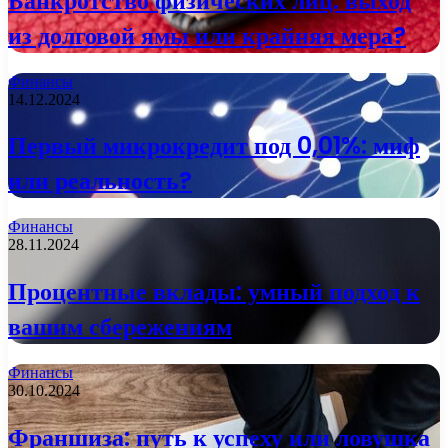
Банкротство физических лиц: выход
из долговой ямы или крайняя мера?
Финансы
14.12.2024
Первый микрокредит под 0,01%: миф
или реальность?
Финансы
28.11.2024
Процентные вклады: умный подход к
вашим сбережениям
Финансы
30.10.2024
Франшиза: путь к успеху или ловушка