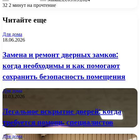
32
2 минут на прочтение
Читайте еще
Для дома
18.06.2026
Замена и ремонт дверных замков:
когда необходимы и как помогают
сохранить безопасность помещения
Для дома
11.03.2026
Легальное вскрытие дверей: когда
требуется помощь специалистов
Для дома