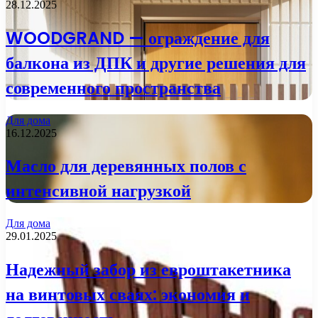
28.12.2025
WOODGRAND — ограждение для
балкона из ДПК и другие решения для
современного пространства
Для дома
16.12.2025
Масло для деревянных полов с
интенсивной нагрузкой
Для дома
29.01.2025
Надежный забор из евроштакетника
на винтовых сваях: экономия и