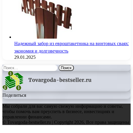
Надежный забор из евроштакетника на винтовых сваях:
экономия и долговечность
29.01.2025
Найти:
Поделиться
Мы собрали для вас самую свежую информацию и советы,
чтобы помочь вам преуспеть в бизнесе, инвестициях и
управлении финансами.
© Tovargoda-bestseller.ru | Copyright 2026, Все права защищены
Facebook
Twitter
WhatsApp
Telegram
Back
to