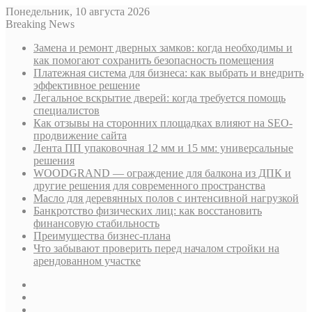
Понедельник, 10 августа 2026
Breaking News
Замена и ремонт дверных замков: когда необходимы и
как помогают сохранить безопасность помещения
Платежная система для бизнеса: как выбрать и внедрить
эффективное решение
Легальное вскрытие дверей: когда требуется помощь
специалистов
Как отзывы на сторонних площадках влияют на SEO-
продвижение сайта
Лента ПП упаковочная 12 мм и 15 мм: универсальные
решения
WOODGRAND — ограждение для балкона из ДПК и
другие решения для современного пространства
Масло для деревянных полов с интенсивной нагрузкой
Банкротство физических лиц: как восстановить
финансовую стабильность
Преимущества бизнес-плана
Что забывают проверить перед началом стройки на
арендованном участке
Sidebar
Случайная
статья
Log