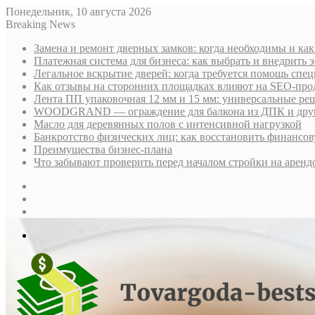
Понедельник, 10 августа 2026
Breaking News
Замена и ремонт дверных замков: когда необходимы и ка
Платежная система для бизнеса: как выбрать и внедрить
Легальное вскрытие дверей: когда требуется помощь спе
Как отзывы на сторонних площадках влияют на SEO-про
Лента ПП упаковочная 12 мм и 15 мм: универсальные ре
WOODGRAND — ограждение для балкона из ДПК и други
Масло для деревянных полов с интенсивной нагрузкой
Банкротство физических лиц: как восстановить финансов
Преимущества бизнес-плана
Что забывают проверить перед началом стройки на аренд
Sidebar
Случайная
статья
Log
In
Меню