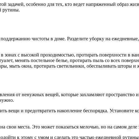
ой задачей, особенно для тех, кто ведет напряженный образ жи
й рутины.
поддержанию чистоты в доме. Разделите уборку на ежедневные,
 в зонах с высокой проходимостью, протирать поверхности в ван
уалет, менять постельное белье, протирать пыль со всех поверхн
вры, мыть окна, протирать светильники, обеспыливать шторы и 
авления от ненужных вещей, которые захламляют пространство и 
 нужно.
ть вещи и предотвратить накопление беспорядка. Установите ко
 свои места. Это может показаться мелочью, но на самом деле 
подойти к этому с умом и сделать это частью ежедневной рутины