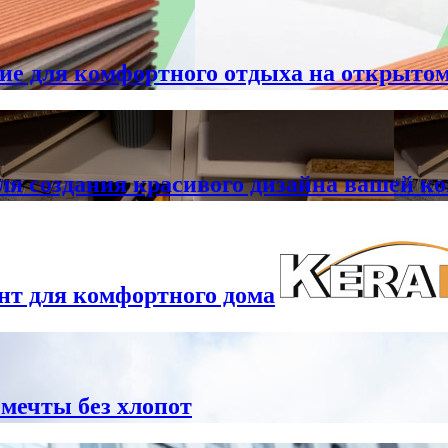
ие для комфортного отдыха на открытом
ля создания красивого дизайна вашей к
нт для комфортного дома
 мечты без хлопот