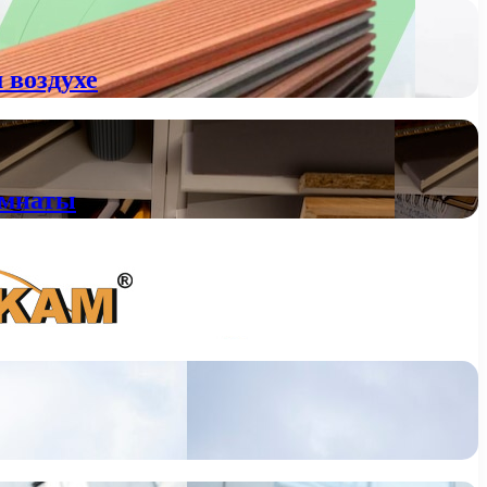
 воздухе
омнаты