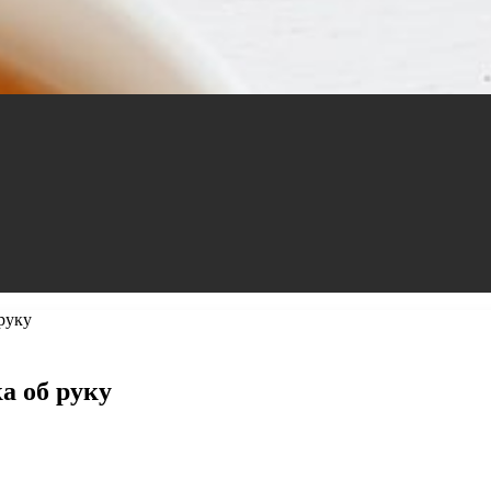
 руку
ка об руку