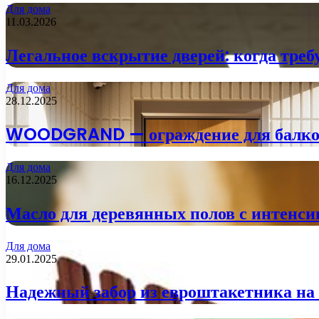
Для дома
11.03.2026
Легальное вскрытие дверей: когда тре
Для дома
28.12.2025
WOODGRAND — ограждение для балкона
Для дома
16.12.2025
Масло для деревянных полов с интенси
Для дома
29.01.2025
Надежный забор из евроштакетника на 