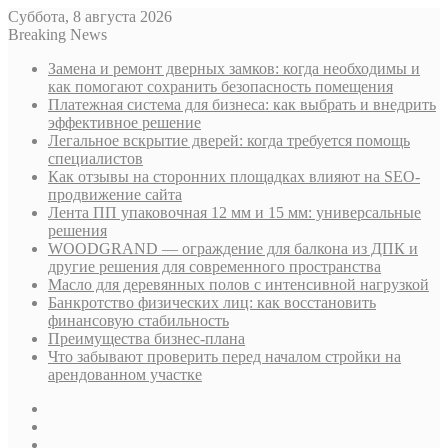
Суббота, 8 августа 2026
Breaking News
Замена и ремонт дверных замков: когда необходимы и
как помогают сохранить безопасность помещения
Платежная система для бизнеса: как выбрать и внедрить
эффективное решение
Легальное вскрытие дверей: когда требуется помощь
специалистов
Как отзывы на сторонних площадках влияют на SEO-
продвижение сайта
Лента ПП упаковочная 12 мм и 15 мм: универсальные
решения
WOODGRAND — ограждение для балкона из ДПК и
другие решения для современного пространства
Масло для деревянных полов с интенсивной нагрузкой
Банкротство физических лиц: как восстановить
финансовую стабильность
Преимущества бизнес-плана
Что забывают проверить перед началом стройки на
арендованном участке
Sidebar
Случайная
статья
Log