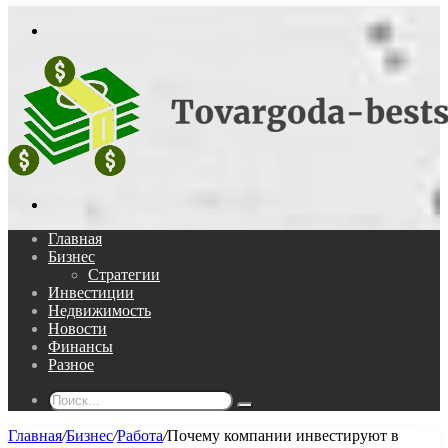
In
Меню
Поиск...
Главная
Бизнес
Стратегии
Инвестиции
Недвижимость
Новости
Финансы
Разное
Поиск...
Главная
/
Бизнес
/
Работа
/
Почему компании инвестируют в