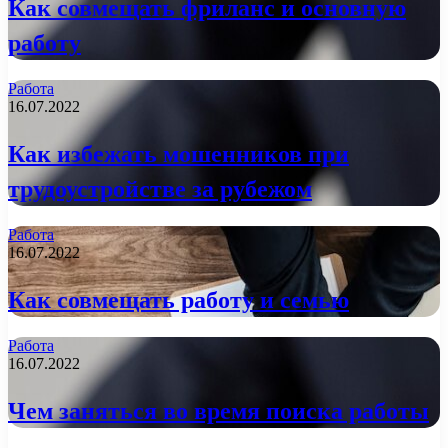
Как совмещать фриланс и основную
работу
Работа
16.07.2022
Как избежать мошенников при
трудоустройстве за рубежом
Работа
16.07.2022
Как совмещать работу и семью
Работа
16.07.2022
Чем заняться во время поиска работы