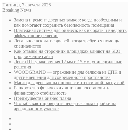
Пятница, 7 августа 2026
Breaking News
Замена и ремонт дверных замков: когда необходимы и
как помогают сохранить безопасность помещения
Платежная система для бизнеса: как выбрать и внедрить
эффективное решение
Легальное вскрытие дверей: когда требуется помощь
специалистов
Как отзывы на сторонних площадках влияют на SEO-
продвижение сайта
Лента ПП упаковочная 12 мм и 15 мм: универсальные
решения
WOODGRAND — ограждение для балкона из ДПК и
другие решения для современного пространства
Масло для деревянных полов с интенсивной нагрузкой
Банкротство физических лиц: как восстановить
финансовую стабильность
Преимущества бизнес-плана
Что забывают проверить перед началом стройки на
арендованном участке
Sidebar
Случайная
статья
Log