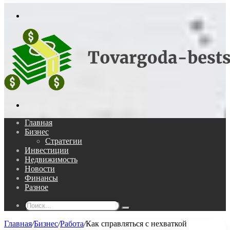
In
Меню
Поиск...
Главная
Бизнес
Стратегии
Инвестиции
Недвижимость
Новости
Финансы
Разное
Поиск...
Главная
/
Бизнес
/
Работа
/
Как справляться с нехваткой