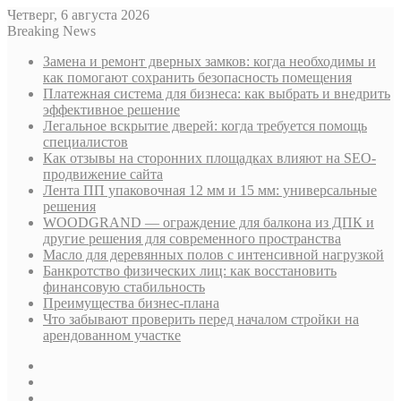
Четверг, 6 августа 2026
Breaking News
Замена и ремонт дверных замков: когда необходимы и
как помогают сохранить безопасность помещения
Платежная система для бизнеса: как выбрать и внедрить
эффективное решение
Легальное вскрытие дверей: когда требуется помощь
специалистов
Как отзывы на сторонних площадках влияют на SEO-
продвижение сайта
Лента ПП упаковочная 12 мм и 15 мм: универсальные
решения
WOODGRAND — ограждение для балкона из ДПК и
другие решения для современного пространства
Масло для деревянных полов с интенсивной нагрузкой
Банкротство физических лиц: как восстановить
финансовую стабильность
Преимущества бизнес-плана
Что забывают проверить перед началом стройки на
арендованном участке
Sidebar
Случайная
статья
Log