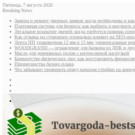
Пятница, 7 августа 2026
Breaking News
Замена и ремонт дверных замков: когда необходимы и ка
Платежная система для бизнеса: как выбрать и внедрить
Легальное вскрытие дверей: когда требуется помощь спе
Как отзывы на сторонних площадках влияют на SEO-про
Лента ПП упаковочная 12 мм и 15 мм: универсальные ре
WOODGRAND — ограждение для балкона из ДПК и други
Масло для деревянных полов с интенсивной нагрузкой
Банкротство физических лиц: как восстановить финансов
Преимущества бизнес-плана
Что забывают проверить перед началом стройки на аренд
Sidebar
Случайная
статья
Log
In
Меню