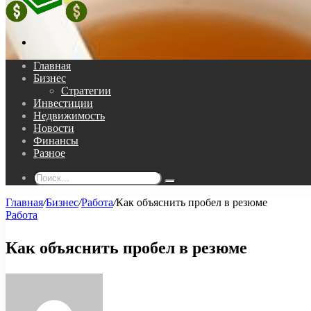
Поиск...
Главная
Бизнес
Стратегии
Инвестиции
Недвижимость
Новости
Финансы
Разное
Поиск...
Главная
/
Бизнес
/
Работа
/
Как объяснить пробел в резюме
Работа
Как объяснить пробел в резюме