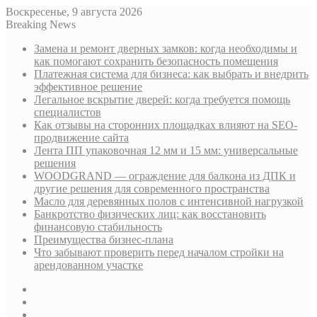
Воскресенье, 9 августа 2026
Breaking News
Замена и ремонт дверных замков: когда необходимы и
как помогают сохранить безопасность помещения
Платежная система для бизнеса: как выбрать и внедрить
эффективное решение
Легальное вскрытие дверей: когда требуется помощь
специалистов
Как отзывы на сторонних площадках влияют на SEO-
продвижение сайта
Лента ПП упаковочная 12 мм и 15 мм: универсальные
решения
WOODGRAND — ограждение для балкона из ДПК и
другие решения для современного пространства
Масло для деревянных полов с интенсивной нагрузкой
Банкротство физических лиц: как восстановить
финансовую стабильность
Преимущества бизнес-плана
Что забывают проверить перед началом стройки на
арендованном участке
Sidebar
Случайная
статья
Log