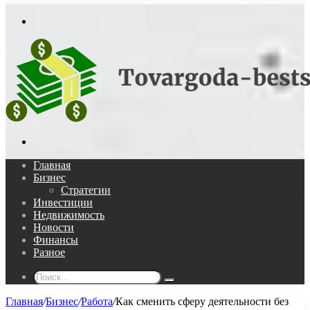
In
Меню
Поиск...
Главная
Бизнес
Стратегии
Инвестиции
Недвижимость
Новости
Финансы
Разное
Поиск...
Главная
/
Бизнес
/
Работа
/
Как сменить сферу деятельности без