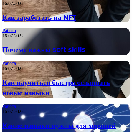
16.07.2022
Как заработать на NFT
Работа
16.07.2022
Почему важны soft skills
Работа
16.07.2022
Как научиться быстро осваивать
новые навыки
Работа
16.07.2022
Какие навыки нужны для хорошей