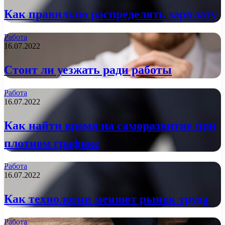
Как правильно распределять зарплату
Работа
16.07.2022
Стоит ли уезжать ради работы
Работа
16.07.2022
Как найти время на саморазвитие при
плотном графике
Работа
16.07.2022
Как технологии меняют рынок труда
Работа