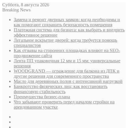
Суббота, 8 августа 2026
Breaking News
Замена и ремонт дверных замков: когда необходимы и
как помогают сохранить безопасность помещения
Платежная система для бизнеса: как выбрать и внедрить
эффективное решение
Легальное вскрытие дверей: когда требуется помощь
специалистов
Как отзывы на сторонних площадках влияют на SEO-
продвижение сайта
Лента ПП упаковочная 12 мм и 15 мм: универсальные
решения
WOODGRAND — ограждение для балкона из ДПК и
другие решения для современного пространства
Масло для деревянных полов с интенсивной нагрузкой
Банкротство физических лиц: как восстановить
финансовую стабильность
Преимущества бизнес-плана
Что забывают проверить перед началом стройки на
арендованном участке
Sidebar
Случайная
статья
Log