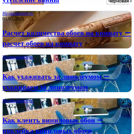
Недвижимость
01.01.2023
Расчет количества обоев на комнату —
расчет обоев на комнату
Недвижимость
20.12.2022
Как ухаживать за линолеумом —
ухаживаем за линолеумом
Недвижимость
12.12.2022
Как клеить виниловые обои —
поклейка виниловых обоев