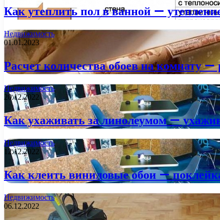
Как утеплить пол в ванной — утеплени
Недвижимость
01.01.2023
Расчет количества обоев на комнату — 
Недвижимость
20.12.2022
Как ухаживать за линолеумом — ухажи
Недвижимость
12.12.2022
Как клеить виниловые обои — поклейк
Недвижимость
06.12.2022