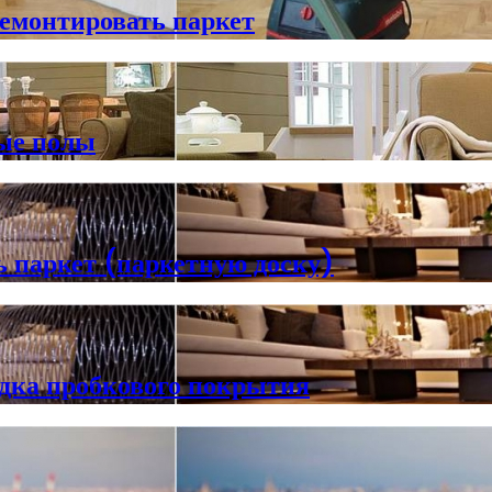
емонтировать паркет
ные полы
 паркет (паркетную доску)
дка пробкового покрытия