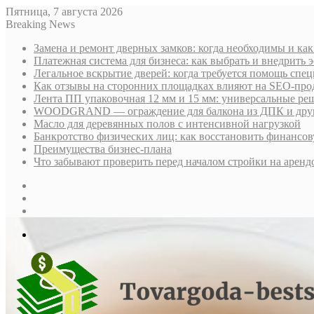
Пятница, 7 августа 2026
Breaking News
Замена и ремонт дверных замков: когда необходимы и ка
Платежная система для бизнеса: как выбрать и внедрить
Легальное вскрытие дверей: когда требуется помощь спе
Как отзывы на сторонних площадках влияют на SEO-про
Лента ПП упаковочная 12 мм и 15 мм: универсальные ре
WOODGRAND — ограждение для балкона из ДПК и други
Масло для деревянных полов с интенсивной нагрузкой
Банкротство физических лиц: как восстановить финансов
Преимущества бизнес-плана
Что забывают проверить перед началом стройки на аренд
Sidebar
Случайная
статья
Log
In
Меню