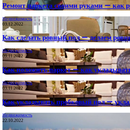
Ремонт паркета своими руками — как р
Недвижимость
03.12.2022
Как сделать ровный пол — делаем ров
Недвижимость
09.11.2022
Как положить паркет — как укладывать
Недвижимость
03.11.2022
Как укладывать пробковый пол — укла
Недвижимость
22.10.2022