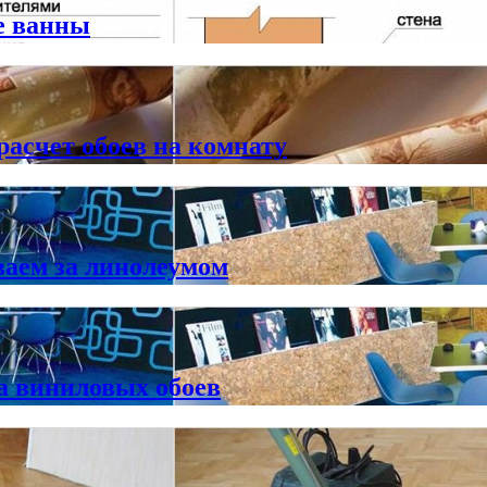
е ванны
расчет обоев на комнату
ваем за линолеумом
а виниловых обоев